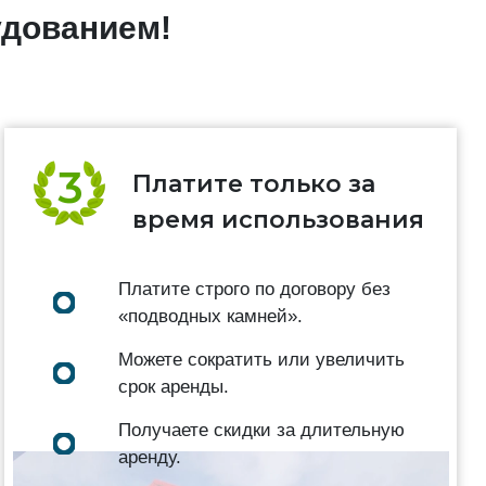
удованием!
Платите только за
время использования
Платите строго по договору без
«подводных камней».
Можете сократить или увеличить
срок аренды.
Получаете скидки за длительную
аренду.