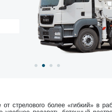
 от стрелового более «гибкий» в ра
те удобнее подавать бетонный раство