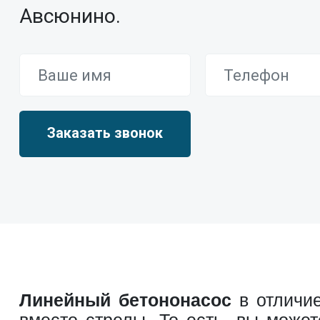
Авсюнино.
Линейный бетононасос
в отличие
вместо стрелы. То есть, вы може